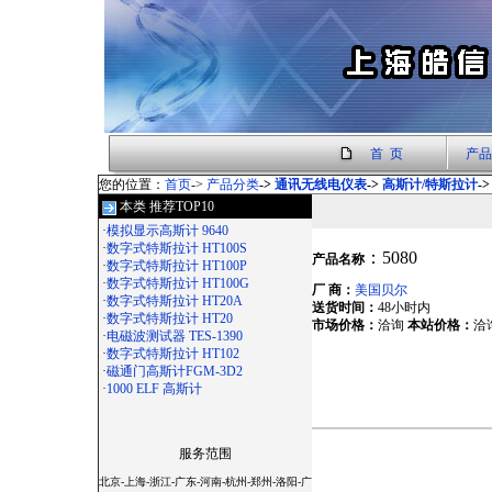
首 页
产品
您的位置：
首页
->
产品分类
->
通讯无线电仪表
->
高斯计/特斯拉计
->
本类 推荐TOP10
·
模拟显示高斯计 9640
·
数字式特斯拉计 HT100S
：5080
产品名称
·
数字式特斯拉计 HT100P
·
数字式特斯拉计 HT100G
厂 商：
美国贝尔
·
数字式特斯拉计 HT20A
送货时间：
48小时内
·
数字式特斯拉计 HT20
市场价格：
洽询
本站价格：
洽
·
电磁波测试器 TES-1390
·
数字式特斯拉计 HT102
·
磁通门高斯计FGM-3D2
·
1000 ELF 高斯计
服务范围
北京-上海-浙江-广东-河南-杭州-郑州-洛阳-广