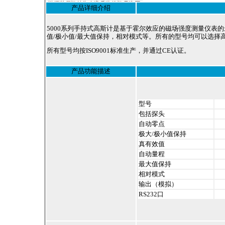
州-深圳-厦门-汕头-台湾-香港-澳门-天津-西
产品详细介绍
安-宝鸡-杭州-温州-常州-无锡-苏州-南京-镇
江-扬州-南通-合肥-徐州-常熟-石家庄-太原-呼
和浩特-沈阳-长春-哈尔滨-南京-合肥-福州-南
5000系列手持式高斯计是基于霍尔效应的磁场强度测量仪表的
昌-济南-郑州-武汉-长沙-广州-南宁-海口-成
值/极小值/最大值保持，相对模式等。所有的型号均可以选择高斯
都-贵阳-昆明-拉萨-西安-兰州-西宁-银川-乌鲁
所有型号均按ISO9001标准生产，并通过CE认证。
木齐-杭州-沈阳-长春-哈尔滨-济南-武汉-广州-
南宁-成都 -西安-大连-宁波-厦门-青岛-深圳-
杭州-淮安-连云港-昆山-嘉兴-湖州-秦皇岛-邯
产品功能描述
郸-邢台-保定-张家口-承德-廊坊-呼和浩特-鞍
山-大庆-锦州-铁岭-盘锦-湛江-萧山-辽宁-淄
博-九寨沟-宁夏-绵阳-云南-朝阳-陕西-青海-北
海-吉林-苏州-昆山-无锡-镇江-常州-连云港-淮
型号
安-淮阴-盐城-扬州-徐州-宜兴-江阴-南通-扬
包括探头
州-上海-滁州
自动零点
极大/极小值保持
真有效值
自动量程
最大值保持
相对模式
输出（模拟）
RS232口