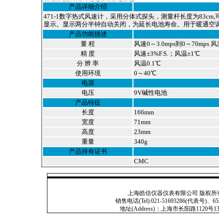
州-深圳-厦门-汕头-台湾-香港-澳门-天津-西
产品详细介绍
安-宝鸡-杭州-温州-常州-无锡-苏州-南京-镇
471-1数字热式风速计，采用分体式探头，测量杆长度为83cm,可同
江-扬州-南通-合肥-徐州-常熟-石家庄-太原-呼
显示。显示两分半钟自动关闭，为延长电池寿命。用于暖通空
和浩特-沈阳-长春-哈尔滨-南京-合肥-福州-南
产品功能描述
昌-济南-郑州-武汉-长沙-广州-南宁-海口-成
都-贵阳-昆明-拉萨-西安-兰州-西宁-银川-乌鲁
量 程
风速0～3.0mps到0～70mps 
木齐-杭州-沈阳-长春-哈尔滨-济南-武汉-广州-
精 度
风速±3%F.S.；风温±1℃
南宁-成都 -西安-大连-宁波-厦门-青岛-深圳-
分 辨 率
风温0.1℃
杭州-淮安-连云港-昆山-嘉兴-湖州-秦皇岛-邯
使用环境
0～40℃
郸-邢台-保定-张家口-承德-廊坊-呼和浩特-鞍
山-大庆-锦州-铁岭-盘锦-湛江-萧山-辽宁-淄
电源
博-九寨沟-宁夏-绵阳-云南-朝阳-陕西-青海-北
电压
9V碱性电池
海-吉林-苏州-昆山-无锡-镇江-常州-连云港-淮
产品特征
安-淮阴-盐城-扬州-徐州-宜兴-江阴-南通-扬
长度
166mm
州-上海-滁州
宽度
71mm
高度
23mm
重量
340g
产品持有证书
CMC
上海皓信仪器仪表有限公司 版权所有 Copyright
销售电话(Tel):021-51693286(代表号)、653
地址(Address)：上海市长阳路1120号13号201