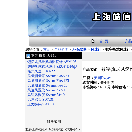
首 页
产品
您的位置：
首页
->
产品分类
->
环保仪器
->
风速计
-> 数字热式风速计 4
本类 推荐TOP10
·
记忆式风量风速温度计 AVM-05
·
智能热球式风速计 ZRQF-D10фJ
：数字热式风速计 
产品名称
·
热式风速计 KA22
·
风量测量罩 SwemaFlow233
厂 商：
美国Dwyer
·
风量测量罩 SwemaFlow125
送货时间：
48小时内
·
风量测量罩 SwemaFlow65
市场价格：
6100元
本站价格：
5
·
风速风温仪 SwemaAir50
·
风速风温仪 SwemaAir40
·
风速探头 SWA31
·
压力探头 SWA10
服务范围
北京-上海-浙江-广东-河南-杭州-郑州-洛阳-广