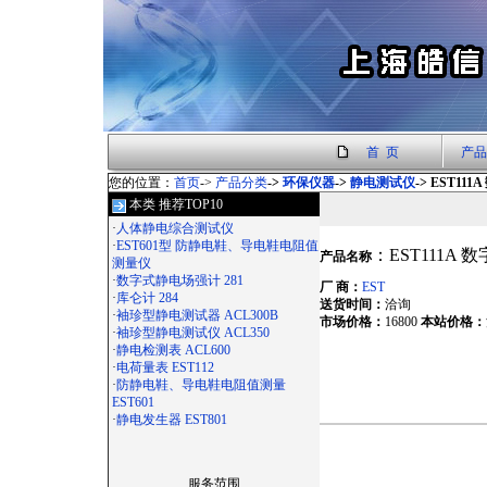
首 页
产品
您的位置：
首页
->
产品分类
->
环保仪器
->
静电测试仪
-> EST11
本类 推荐TOP10
·
人体静电综合测试仪
·
EST601型 防静电鞋、导电鞋电阻值
：EST111A 
产品名称
测量仪
·
数字式静电场强计 281
厂 商：
EST
·
库仑计 284
送货时间：
洽询
·
袖珍型静电测试器 ACL300B
市场价格：
16800
本站价格：
·
袖珍型静电测试仪 ACL350
·
静电检测表 ACL600
·
电荷量表 EST112
·
防静电鞋、导电鞋电阻值测量
EST601
·
静电发生器 EST801
服务范围