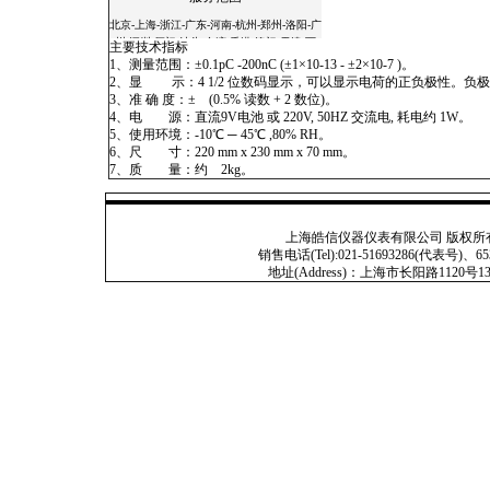
北京-上海-浙江-广东-河南-杭州-郑州-洛阳-广
州-深圳-厦门-汕头-台湾-香港-澳门-天津-西
主要技术指标
安-宝鸡-杭州-温州-常州-无锡-苏州-南京-镇
1、测量范围：±0.1pC -200nC (±1×10-13 - ±2×10-7 )。
江-扬州-南通-合肥-徐州-常熟-石家庄-太原-呼
2、显 示：4 1/2 位数码显示，可以显示电荷的正负极性。负极
和浩特-沈阳-长春-哈尔滨-南京-合肥-福州-南
3、准 确 度：± (0.5% 读数 + 2 数位)。
昌-济南-郑州-武汉-长沙-广州-南宁-海口-成
4、电 源：直流9V电池 或 220V, 50HZ 交流电, 耗电约 1W。
都-贵阳-昆明-拉萨-西安-兰州-西宁-银川-乌鲁
5、使用环境：-10℃ ─ 45℃ ,80% RH。
木齐-杭州-沈阳-长春-哈尔滨-济南-武汉-广州-
6、尺 寸：220 mm x 230 mm x 70 mm。
南宁-成都 -西安-大连-宁波-厦门-青岛-深圳-
7、质 量：约 2kg。
杭州-淮安-连云港-昆山-嘉兴-湖州-秦皇岛-邯
郸-邢台-保定-张家口-承德-廊坊-呼和浩特-鞍
山-大庆-锦州-铁岭-盘锦-湛江-萧山-辽宁-淄
博-九寨沟-宁夏-绵阳-云南-朝阳-陕西-青海-北
上海皓信仪器仪表有限公司 版权所有 Copyright
海-吉林-苏州-昆山-无锡-镇江-常州-连云港-淮
销售电话(Tel):021-51693286(代表号)、653
安-淮阴-盐城-扬州-徐州-宜兴-江阴-南通-扬
地址(Address)：上海市长阳路1120号13号201
州-上海-滁州