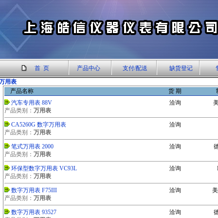
首 页
产品中心
支付/配送
缺货登记
万用表
产品名称
货 期
汽车专用表 88V
洽询
美
产品类别：
万用表
CA5260G 数字万用表
洽询
产品类别：
万用表
笔式万用表 2000
洽询
德
产品类别：
万用表
环保型数字万用表 VC93L
洽询
产品类别：
万用表
数字万用表 F75III
洽询
美
产品类别：
万用表
数字万用表 93527
洽询
德