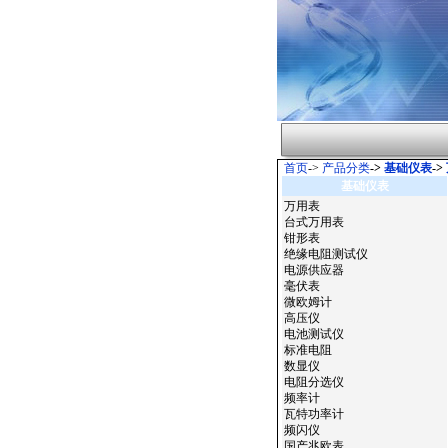
首页
->
产品分类
->
基础仪表
->
基础仪表
万用表
台式万用表
钳形表
绝缘电阻测试仪
电源供应器
毫伏表
微欧姆计
高压仪
电池测试仪
标准电阻
数显仪
电阻分选仪
频率计
瓦特功率计
频闪仪
国产兆欧表