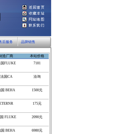
售后服务
品牌销售
制造厂商
本站价格
国FLUKE
7181
法国CA
洽询
国 BEHA
1500元
ETERNR
175元
国 FLUKE
2090元
国 BEHA
6980元