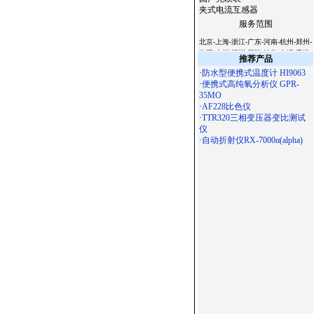
夹式电流互感器
服务范围
北京-上海-浙江-广东-河南-杭州-郑州-
洛阳-广州-深圳-厦门-汕头-台湾-香港-
推荐产品
澳门-天津-西安-宝鸡-杭州-温州-常州-
·
防水型便携式温度计 HI9063
无锡-苏州-南京-镇江-扬州-南通-合肥-
·
便携式高纯氧分析仪 GPR-
徐州-常熟-石家庄-太原-呼和浩特-沈
35MO
阳-长春-哈尔滨-南京-合肥-福州-南昌-
·
AF228比色仪
济南-郑州-武汉-长沙-广州-南宁-海口-
·
TTR320三相变压器变比测试
成都-贵阳-昆明-拉萨-西安-兰州-西宁-
仪
银川-乌鲁木齐-杭州-沈阳-长春-哈尔
·
自动折射仪RX-7000α(alpha)
滨-济南-武汉-广州-南宁-成都 -西安-
大连-宁波-厦门-青岛-深圳-杭州-淮安-
连云港-昆山-嘉兴-湖州-秦皇岛-邯郸-
邢台-保定-张家口-承德-廊坊-呼和浩
特-鞍山-大庆-锦州-铁岭-盘锦-湛江-萧
山-辽宁-淄博-九寨沟-宁夏-绵阳-云南-
朝阳-陕西-青海-北海-吉林-苏州-昆山-
无锡-镇江-常州-连云港-淮安-淮阴-盐
城-扬州-徐州-宜兴-江阴-南通-扬州-上
海-滁州