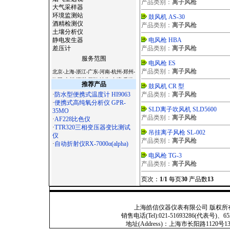
产品类别：
离子风枪
大气采样器
环境监测站
鼓风机 AS-30
酒精检测仪
产品类别：
离子风枪
土壤分析仪
静电发生器
电风枪 HBA
差压计
产品类别：
离子风枪
服务范围
电风枪 ES
产品类别：
离子风枪
北京-上海-浙江-广东-河南-杭州-郑州-
洛阳-广州-深圳-厦门-汕头-台湾-香港-
推荐产品
鼓风机 CR 型
澳门-天津-西安-宝鸡-杭州-温州-常州-
·
防水型便携式温度计 HI9063
产品类别：
离子风枪
无锡-苏州-南京-镇江-扬州-南通-合肥-
·
便携式高纯氧分析仪 GPR-
徐州-常熟-石家庄-太原-呼和浩特-沈
SLD离子吹风机 SLD5600
35MO
阳-长春-哈尔滨-南京-合肥-福州-南昌-
产品类别：
离子风枪
·
AF228比色仪
济南-郑州-武汉-长沙-广州-南宁-海口-
·
TTR320三相变压器变比测试
成都-贵阳-昆明-拉萨-西安-兰州-西宁-
吊挂离子风枪 SL-002
仪
银川-乌鲁木齐-杭州-沈阳-长春-哈尔
产品类别：
离子风枪
·
自动折射仪RX-7000α(alpha)
滨-济南-武汉-广州-南宁-成都 -西安-
大连-宁波-厦门-青岛-深圳-杭州-淮安-
电风枪 TG-3
连云港-昆山-嘉兴-湖州-秦皇岛-邯郸-
产品类别：
离子风枪
邢台-保定-张家口-承德-廊坊-呼和浩
特-鞍山-大庆-锦州-铁岭-盘锦-湛江-萧
页次：
1
/
1
每页
30
产品数
13
山-辽宁-淄博-九寨沟-宁夏-绵阳-云南-
朝阳-陕西-青海-北海-吉林-苏州-昆山-
无锡-镇江-常州-连云港-淮安-淮阴-盐
上海皓信仪器仪表有限公司 版权所有 Copyright
城-扬州-徐州-宜兴-江阴-南通-扬州-上
销售电话(Tel):021-51693286(代表号)、653
海-滁州
地址(Address)：上海市长阳路1120号13号201