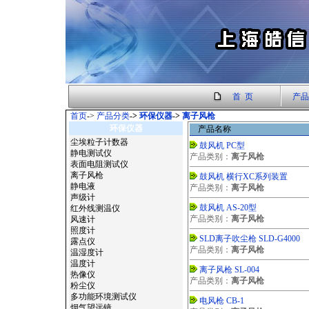
首 页
产品
首页
->
产品分类
->
环保仪器
->
离子风枪
环保仪器
产品名称
尘埃粒子计数器
鼓风机 PC型
静电测试仪
产品类别：
离子风枪
表面电阻测试仪
离子风枪
鼓风机 横行XC系列装置
静电液
产品类别：
离子风枪
声级计
鼓风机 AS-20型
红外线测温仪
产品类别：
离子风枪
风速计
照度计
SLD离子吹尘枪 SLD-G4000
露点仪
产品类别：
离子风枪
温湿度计
温度计
离子风枪 SL-004
热像仪
产品类别：
离子风枪
粉尘仪
多功能环境测试仪
电风枪 CB-1
烟气望远镜