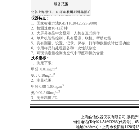
服务范围
北京-上海-浙江-广东-河南-杭州-郑州-洛阳-广
州-深圳-厦门-汕头-台湾-香港-澳门-天津-西
仪器特点：
安-宝鸡-杭州-温州-常州-无锡-苏州-南京-镇
1、国家标准方法(GB/T18204.26/25-2000)
江-扬州-南通-合肥-徐州-常熟-石家庄-太原-呼
2、检测速度10-12分钟
和浩特-沈阳-长春-哈尔滨-南京-合肥-福州-南
3、大屏幕液晶中文显示，人机交互式操作
昌-济南-郑州-武汉-长沙-广州-南宁-海口-成
4、单片机智能控制，具有通讯、联机、帮助功能
都-贵阳-昆明-拉萨-西安-兰州-西宁-银川-乌鲁
5、具有测量、设置、记录、保存、打印和数据统计处理功能
木齐-杭州-沈阳-长春-哈尔滨-济南-武汉-广州-
6、专用样品前处理设备和一次性试剂盒
南宁-成都 -西安-大连-宁波-厦门-青岛-深圳-
7、可现场定量检测出空气中甲醛和氨的含量
杭州-淮安-连云港-昆山-嘉兴-湖州-秦皇岛-邯
技术指标：
郸-邢台-保定-张家口-承德-廊坊-呼和浩特-鞍
1、测定下限;
山-大庆-锦州-铁岭-盘锦-湛江-萧山-辽宁-淄
3
甲醛: 0.01mg/m
博-九寨沟-宁夏-绵阳-云南-朝阳-陕西-青海-北
3
氨：0.10mg/m
海-吉林-苏州-昆山-无锡-镇江-常州-连云港-淮
2、测量范围:
安-淮阴-盐城-扬州-徐州-宜兴-江阴-南通-扬
3
甲醛:0.00-1.00mg/m
州-上海-滁州
3
氨:0.00-5.00mg/m
3、测量精度:5%
上海皓信仪器仪表有限公司 版权所有 Copyright
销售电话(Tel):021-51693286(代表号)、653
地址(Address)：上海市长阳路1120号13号201