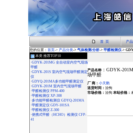
首 页
产品
您的位置：
首页
->
产品分类
->
气体检测/分析
->
甲醛检测仪
-> G
本类 推荐TOP10
·
GDYK-201MG 全自动室内空气现场
甲醛
：GDYK-20
产品名称
·
GDYK-201S 室内空气现场甲醛测定
场甲醛
仪
·
GDYQ-201MA多功能甲醛测定仪
厂 商：
小天鹅
·
GDYK-201M 室内空气现场甲醛
送货时间：
洽恂
·
甲醛检测仪 PPM-400
市场价格：
洽恂
本站价格：
·
甲醛检测仪 XP-308
·
多功能甲醛检测仪 GDYQ-201MA
·
甲醛测定仪 GDY-101SA
·
甲醛检测仪 Z-300
·
便携式甲醛（HCHO）检测仪 CFP-
41