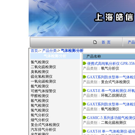
首 页
产品
首页
->
产品分类
->
气体检测/分析
气体检测/分析
产品名称
氯气检测仪
便携式高纯氧分析仪 GPR-35
二氧化硫检测仪
产品类别：
氧气分析仪
臭氧检测仪
硫化氢检测仪
GAXT系列防水型单一气体检
一氧化碳检测仪
产品类别：
复合式气体检测仪
氨气检测仪
GAXT-E 单一气体检测仪-环
可燃气体报警仪
产品类别：
环氧乙烷测试仪
甲醛检测仪
氡气检测仪
GAXT系列防水型单一气体检
氧气检测仪
产品类别：
氧气检测仪
氢气检测仪
氧气分析仪
GAMIC-5 系列多功能气检测
烟气分析仪
产品类别：
二氧化硫检测仪
复合式气体检测仪
汽车排气分析仪
GAXT-H 单一气体检测仪-硫
光气检测仪