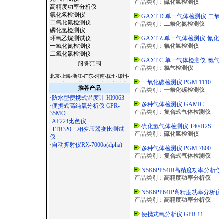
产品类别：
硫化氢检测仪
高精度功率分析仪
氰化氢检测仪
GAXT-D 单一气体检测仪-二
二氧化氮检测仪
产品类别：
二氧化氮检测仪
磷化氢检测仪
环氧乙烷测试仪
GAXT-Z 单一气体检测仪-氰
一氧化氮检测仪
产品类别：
氰化氢检测仪
二氧化氯检测仪
GAXT-C 单一气体检测仪-氯
服务范围
产品类别：
氯气检测仪
北京-上海-浙江-广东-河南-杭州-郑州-
一氧化碳检测仪 PGM-1110
洛阳-广州-深圳-厦门-汕头-台湾-香港-
推荐产品
产品类别：
一氧化碳检测仪
澳门-天津-西安-宝鸡-杭州-温州-常州-
·
防水型便携式温度计 HI9063
无锡-苏州-南京-镇江-扬州-南通-合肥-
多种气体检测仪 GAMIC
·
便携式高纯氧分析仪 GPR-
徐州-常熟-石家庄-太原-呼和浩特-沈
产品类别：
复合式气体检测仪
35MO
阳-长春-哈尔滨-南京-合肥-福州-南昌-
·
AF228比色仪
济南-郑州-武汉-长沙-广州-南宁-海口-
硫化氢气体检测仪 T40/H2S
·
TTR320三相变压器变比测试
成都-贵阳-昆明-拉萨-西安-兰州-西宁-
产品类别：
硫化氢检测仪
仪
银川-乌鲁木齐-杭州-沈阳-长春-哈尔
·
自动折射仪RX-7000α(alpha)
滨-济南-武汉-广州-南宁-成都 -西安-
多种气体检测仪 PGM-7800
大连-宁波-厦门-青岛-深圳-杭州-淮安-
产品类别：
复合式气体检测仪
连云港-昆山-嘉兴-湖州-秦皇岛-邯郸-
N5K6PP54IR高精度功率分析
邢台-保定-张家口-承德-廊坊-呼和浩
产品类别：
高精度功率分析仪
特-鞍山-大庆-锦州-铁岭-盘锦-湛江-萧
山-辽宁-淄博-九寨沟-宁夏-绵阳-云南-
N5K6PP64IP高精度功率分析
朝阳-陕西-青海-北海-吉林-苏州-昆山-
产品类别：
高精度功率分析仪
无锡-镇江-常州-连云港-淮安-淮阴-盐
城-扬州-徐州-宜兴-江阴-南通-扬州-上
便携式氧分析仪 GPR-11
海-滁州