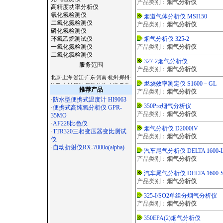
产品类别：
烟气分析仪
高精度功率分析仪
氰化氢检测仪
烟道气体分析仪 MSI150
二氧化氮检测仪
产品类别：
烟气分析仪
磷化氢检测仪
环氧乙烷测试仪
烟气分析仪 325-2
一氧化氮检测仪
产品类别：
烟气分析仪
二氧化氯检测仪
327-2烟气分析仪
服务范围
产品类别：
烟气分析仪
北京-上海-浙江-广东-河南-杭州-郑州-
燃烧效率测定仪 S1600－GL
洛阳-广州-深圳-厦门-汕头-台湾-香港-
推荐产品
产品类别：
烟气分析仪
澳门-天津-西安-宝鸡-杭州-温州-常州-
·
防水型便携式温度计 HI9063
无锡-苏州-南京-镇江-扬州-南通-合肥-
350Pro烟气分析仪
·
便携式高纯氧分析仪 GPR-
徐州-常熟-石家庄-太原-呼和浩特-沈
产品类别：
烟气分析仪
35MO
阳-长春-哈尔滨-南京-合肥-福州-南昌-
·
AF228比色仪
济南-郑州-武汉-长沙-广州-南宁-海口-
烟气分析仪 D2000IV
·
TTR320三相变压器变比测试
成都-贵阳-昆明-拉萨-西安-兰州-西宁-
产品类别：
烟气分析仪
仪
银川-乌鲁木齐-杭州-沈阳-长春-哈尔
·
自动折射仪RX-7000α(alpha)
滨-济南-武汉-广州-南宁-成都 -西安-
汽车尾气分析仪 DELTA 1600-
大连-宁波-厦门-青岛-深圳-杭州-淮安-
产品类别：
烟气分析仪
连云港-昆山-嘉兴-湖州-秦皇岛-邯郸-
汽车尾气分析仪 DELTA 1600-S
邢台-保定-张家口-承德-廊坊-呼和浩
产品类别：
烟气分析仪
特-鞍山-大庆-锦州-铁岭-盘锦-湛江-萧
山-辽宁-淄博-九寨沟-宁夏-绵阳-云南-
325-I/SO2单组分烟气分析仪
朝阳-陕西-青海-北海-吉林-苏州-昆山-
产品类别：
烟气分析仪
无锡-镇江-常州-连云港-淮安-淮阴-盐
城-扬州-徐州-宜兴-江阴-南通-扬州-上
350EPA(2)烟气分析仪
海-滁州