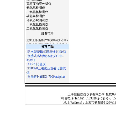
高精度功率分析仪
氰化氢检测仪
二氧化氮检测仪
磷化氢检测仪
环氧乙烷测试仪
一氧化氮检测仪
二氧化氯检测仪
服务范围
北京-上海-浙江-广东-河南-杭州-郑州-
洛阳-广州-深圳-厦门-汕头-台湾-香港-
推荐产品
澳门-天津-西安-宝鸡-杭州-温州-常州-
·
防水型便携式温度计 HI9063
无锡-苏州-南京-镇江-扬州-南通-合肥-
·
便携式高纯氧分析仪 GPR-
徐州-常熟-石家庄-太原-呼和浩特-沈
35MO
阳-长春-哈尔滨-南京-合肥-福州-南昌-
·
AF228比色仪
济南-郑州-武汉-长沙-广州-南宁-海口-
·
TTR320三相变压器变比测试
成都-贵阳-昆明-拉萨-西安-兰州-西宁-
仪
银川-乌鲁木齐-杭州-沈阳-长春-哈尔
·
自动折射仪RX-7000α(alpha)
滨-济南-武汉-广州-南宁-成都 -西安-
大连-宁波-厦门-青岛-深圳-杭州-淮安-
连云港-昆山-嘉兴-湖州-秦皇岛-邯郸-
邢台-保定-张家口-承德-廊坊-呼和浩
上海皓信仪器仪表有限公司 版权所有 Copyright
特-鞍山-大庆-锦州-铁岭-盘锦-湛江-萧
销售电话(Tel):021-51693286(代表号)、653
山-辽宁-淄博-九寨沟-宁夏-绵阳-云南-
地址(Address)：上海市长阳路1120号13号201
朝阳-陕西-青海-北海-吉林-苏州-昆山-
无锡-镇江-常州-连云港-淮安-淮阴-盐
城-扬州-徐州-宜兴-江阴-南通-扬州-上
海-滁州