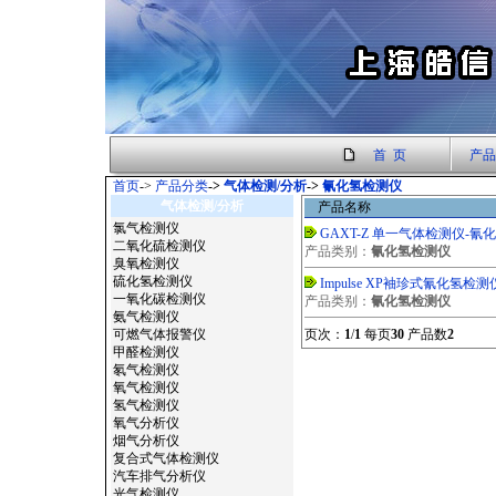
首 页
产品
首页
->
产品分类
->
气体检测/分析
->
氰化氢检测仪
气体检测/分析
产品名称
氯气检测仪
GAXT-Z 单一气体检测仪-氰
二氧化硫检测仪
产品类别：
氰化氢检测仪
臭氧检测仪
硫化氢检测仪
Impulse XP袖珍式氰化氢检测
一氧化碳检测仪
产品类别：
氰化氢检测仪
氨气检测仪
可燃气体报警仪
页次：
1
/
1
每页
30
产品数
2
甲醛检测仪
氡气检测仪
氧气检测仪
氢气检测仪
氧气分析仪
烟气分析仪
复合式气体检测仪
汽车排气分析仪
光气检测仪