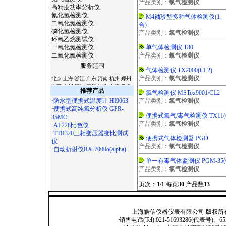
产品类别：
氯气检测仪
高精度功率分析仪
氰化氢检测仪
M4袖珍型多种气体检测仪(1、
二氧化氮检测仪
合)
磷化氢检测仪
产品类别：
氯气检测仪
环氧乙烷测试仪
一氧化氮检测仪
单气体检测仪 T80
二氧化氯检测仪
产品类别：
氯气检测仪
服务范围
气体检测仪 TX2000(CL2)
产品类别：
氯气检测仪
北京-上海-浙江-广东-河南-杭州-郑州-
洛阳-广州-深圳-厦门-汕头-台湾-香港-
推荐产品
氯气检测仪 MSTox9001/CL2
澳门-天津-西安-宝鸡-杭州-温州-常州-
·
防水型便携式温度计 HI9063
产品类别：
氯气检测仪
无锡-苏州-南京-镇江-扬州-南通-合肥-
·
便携式高纯氧分析仪 GPR-
徐州-常熟-石家庄-太原-呼和浩特-沈
便携式氧气/毒气检测仪 TX11(C
35MO
阳-长春-哈尔滨-南京-合肥-福州-南昌-
产品类别：
氯气检测仪
·
AF228比色仪
济南-郑州-武汉-长沙-广州-南宁-海口-
·
TTR320三相变压器变比测试
成都-贵阳-昆明-拉萨-西安-兰州-西宁-
便携式气体检测器 PGD
仪
银川-乌鲁木齐-杭州-沈阳-长春-哈尔
产品类别：
氯气检测仪
·
自动折射仪RX-7000α(alpha)
滨-济南-武汉-广州-南宁-成都 -西安-
大连-宁波-厦门-青岛-深圳-杭州-淮安-
单一有毒气体监测仪 PGM-35(
连云港-昆山-嘉兴-湖州-秦皇岛-邯郸-
产品类别：
氯气检测仪
邢台-保定-张家口-承德-廊坊-呼和浩
特-鞍山-大庆-锦州-铁岭-盘锦-湛江-萧
页次：
1
/
1
每页
30
产品数
13
山-辽宁-淄博-九寨沟-宁夏-绵阳-云南-
朝阳-陕西-青海-北海-吉林-苏州-昆山-
无锡-镇江-常州-连云港-淮安-淮阴-盐
上海皓信仪器仪表有限公司 版权所有 Copyright
城-扬州-徐州-宜兴-江阴-南通-扬州-上
销售电话(Tel):021-51693286(代表号)、653
海-滁州