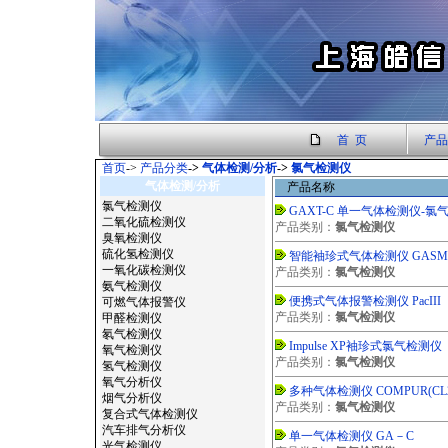
首 页
产品
首页
->
产品分类
->
气体检测/分析
->
氯气检测仪
气体检测/分析
产品名称
氯气检测仪
GAXT-C 单一气体检测仪-氯
二氧化硫检测仪
产品类别：
氯气检测仪
臭氧检测仪
硫化氢检测仪
智能袖珍式气体检测仪 GASMA
一氧化碳检测仪
产品类别：
氯气检测仪
氨气检测仪
便携式气体报警检测仪 PacIII
可燃气体报警仪
产品类别：
氯气检测仪
甲醛检测仪
氡气检测仪
Impulse XP袖珍式氯气检测仪
氧气检测仪
产品类别：
氯气检测仪
氢气检测仪
氧气分析仪
多种气体检测仪 COMPUR(CL
烟气分析仪
产品类别：
氯气检测仪
复合式气体检测仪
汽车排气分析仪
单一气体检测仪 GA－C
光气检测仪