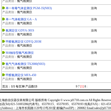
产品类别：
氨气检测仪
单一有毒气体监测仪 PGM-35(NH3)
洽询
产品类别：
氨气检测仪
单一气体检测仪 GA－A
洽询
产品类别：
氨气检测仪
氨测定仪 GDYA-301S
洽询
产品类别：
氨气检测仪
甲醛氨测定仪 GDYQ-201M
洽询
产品类别：
氨气检测仪
M4袖珍型氨气检测仪
洽询
产品类别：
氨气检测仪
氨气气体检测仪 TX2000(NH3)
洽询
产品类别：
氨气检测仪
甲醛氨测定仪 MFA-450
洽询
产品类别：
氨气检测仪
页次：
1
/
1
每页
30
产品数
13
9
7
[1]
8
:
上海皓信仪器仪表有限公司 版权所有 Copyright © www.jd1718.com.cn All Rights Reserve
(Tel):021-51693286(代表号)、65379115、65379195、65379193 传真(FAX)：021-653
Address)：上海市长阳路1120号13号201室 邮编(PostZIP)：200082 Email:sales@jd1718