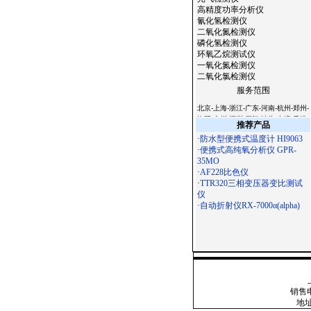
高精度功率分析仪
氰化氢检测仪
二氧化氮检测仪
磷化氢检测仪
环氧乙烷测试仪
一氧化氮检测仪
二氧化氯检测仪
服务范围
北京-上海-浙江-广东-河南-杭州-郑州-
洛阳-广州-深圳-厦门-汕头-台湾-香港-
推荐产品
澳门-天津-西安-宝鸡-杭州-温州-常州-
·
防水型便携式温度计 HI9063
无锡-苏州-南京-镇江-扬州-南通-合肥-
·
便携式高纯氧分析仪 GPR-
徐州-常熟-石家庄-太原-呼和浩特-沈
35MO
阳-长春-哈尔滨-南京-合肥-福州-南昌-
·
AF228比色仪
济南-郑州-武汉-长沙-广州-南宁-海口-
·
TTR320三相变压器变比测试
成都-贵阳-昆明-拉萨-西安-兰州-西宁-
仪
银川-乌鲁木齐-杭州-沈阳-长春-哈尔
·
自动折射仪RX-7000α(alpha)
滨-济南-武汉-广州-南宁-成都 -西安-
大连-宁波-厦门-青岛-深圳-杭州-淮安-
连云港-昆山-嘉兴-湖州-秦皇岛-邯郸-
邢台-保定-张家口-承德-廊坊-呼和浩
特-鞍山-大庆-锦州-铁岭-盘锦-湛江-萧
山-辽宁-淄博-九寨沟-宁夏-绵阳-云南-
朝阳-陕西-青海-北海-吉林-苏州-昆山-
无锡-镇江-常州-连云港-淮安-淮阴-盐
销售电话
城-扬州-徐州-宜兴-江阴-南通-扬州-上
地址(
海-滁州