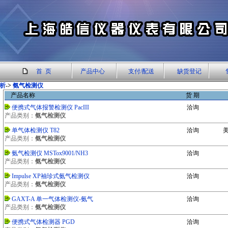
首 页
产品中心
支付/配送
缺货登记
析
->
氨气检测仪
产品名称
货 期
便携式气体报警检测仪 PacIII
洽询
产品类别：
氨气检测仪
单气体检测仪 T82
洽询
美
产品类别：
氨气检测仪
氨气检测仪 MSTox9001/NH3
洽询
产品类别：
氨气检测仪
Impulse XP袖珍式氨气检测仪
洽询
产品类别：
氨气检测仪
GAXT-A 单一气体检测仪-氨气
洽询
产品类别：
氨气检测仪
便携式气体检测器 PGD
洽询