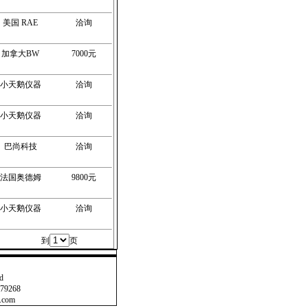
美国 RAE
洽询
加拿大BW
7000元
小天鹅仪器
洽询
小天鹅仪器
洽询
巴尚科技
洽询
法国奥德姆
9800元
小天鹅仪器
洽询
到
页
d
79268
.com