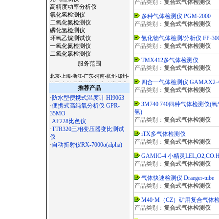
产品类别：
复合式气体检测仪
高精度功率分析仪
氰化氢检测仪
多种气体检测仪 PGM-2000
二氧化氮检测仪
产品类别：
复合式气体检测仪
磷化氢检测仪
环氧乙烷测试仪
氢化物气体检测/分析仪 FP-30
一氧化氮检测仪
产品类别：
复合式气体检测仪
二氧化氯检测仪
TMX412多气体检测仪
服务范围
产品类别：
复合式气体检测仪
北京-上海-浙江-广东-河南-杭州-郑州-
四合一气体检测仪 GAMAX2-
洛阳-广州-深圳-厦门-汕头-台湾-香港-
推荐产品
产品类别：
复合式气体检测仪
澳门-天津-西安-宝鸡-杭州-温州-常州-
·
防水型便携式温度计 HI9063
无锡-苏州-南京-镇江-扬州-南通-合肥-
3M740 740四种气体检测仪(
·
便携式高纯氧分析仪 GPR-
徐州-常熟-石家庄-太原-呼和浩特-沈
氢)
35MO
阳-长春-哈尔滨-南京-合肥-福州-南昌-
产品类别：
复合式气体检测仪
·
AF228比色仪
济南-郑州-武汉-长沙-广州-南宁-海口-
·
TTR320三相变压器变比测试
成都-贵阳-昆明-拉萨-西安-兰州-西宁-
iTX多气体检测仪
仪
银川-乌鲁木齐-杭州-沈阳-长春-哈尔
产品类别：
复合式气体检测仪
·
自动折射仪RX-7000α(alpha)
滨-济南-武汉-广州-南宁-成都 -西安-
大连-宁波-厦门-青岛-深圳-杭州-淮安-
GAMIC-4 小精灵LEL,O2,C
连云港-昆山-嘉兴-湖州-秦皇岛-邯郸-
产品类别：
复合式气体检测仪
邢台-保定-张家口-承德-廊坊-呼和浩
气体快速检测仪 Draeger-tube
特-鞍山-大庆-锦州-铁岭-盘锦-湛江-萧
产品类别：
复合式气体检测仪
山-辽宁-淄博-九寨沟-宁夏-绵阳-云南-
朝阳-陕西-青海-北海-吉林-苏州-昆山-
M40·M（CZ）矿用复合气体
无锡-镇江-常州-连云港-淮安-淮阴-盐
产品类别：
复合式气体检测仪
城-扬州-徐州-宜兴-江阴-南通-扬州-上
海-滁州