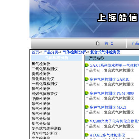
首 页
产品
首页
->
产品分类
->
气体检测/分析
->
复合式气体检测仪
气体检测/分析
产品名称
氯气检测仪
GAXT系列防水型单一气体检
二氧化硫检测仪
产品类别：
复合式气体检测仪
臭氧检测仪
硫化氢检测仪
多种气体检测仪 GAMIC
一氧化碳检测仪
产品类别：
复合式气体检测仪
氨气检测仪
多种气体检测仪 PGM-7800
可燃气体报警仪
产品类别：
复合式气体检测仪
甲醛检测仪
氡气检测仪
多种气体检测仪 MX21
氧气检测仪
产品类别：
复合式气体检测仪
氢气检测仪
氧气分析仪
VX500光离子化有机化合物
烟气分析仪
产品类别：
复合式气体检测仪
复合式气体检测仪
汽车排气分析仪
ATX612多气体检测仪
光气检测仪