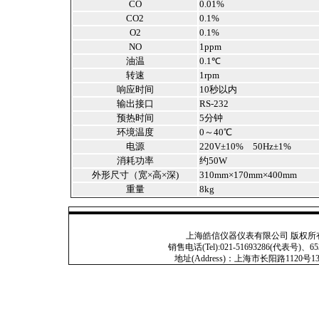
CO
0.01%
CO2
0.1%
O2
0.1%
NO
1ppm
油温
0.1℃
转速
1rpm
响应时间
10秒以内
输出接口
RS-232
预热时间
5分钟
环境温度
0～40℃
电源
220V±10% 50Hz±1%
消耗功率
约50W
外形尺寸（宽×高×深)
310mm×170mm×400mm
重量
8kg
上海皓信仪器仪表有限公司 版权所有 Copyright
销售电话(Tel):021-51693286(代表号)、653
地址(Address)：上海市长阳路1120号13号201