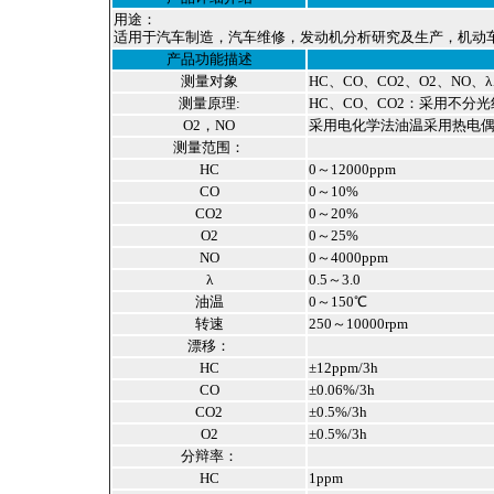
江-扬州-南通-合肥-徐州-常熟-石家庄-太原-呼
用途：
和浩特-沈阳-长春-哈尔滨-南京-合肥-福州-南
适用于汽车制造，汽车维修，发动机分析研究及生产，机动
昌-济南-郑州-武汉-长沙-广州-南宁-海口-成
产品功能描述
都-贵阳-昆明-拉萨-西安-兰州-西宁-银川-乌鲁
木齐-杭州-沈阳-长春-哈尔滨-济南-武汉-广州-
测量对象
HC、CO、CO2、O2、NO
南宁-成都 -西安-大连-宁波-厦门-青岛-深圳-
测量原理:
HC、CO、CO2：采用不分光
杭州-淮安-连云港-昆山-嘉兴-湖州-秦皇岛-邯
O2，NO
采用电化学法油温采用热电
郸-邢台-保定-张家口-承德-廊坊-呼和浩特-鞍
测量范围：
山-大庆-锦州-铁岭-盘锦-湛江-萧山-辽宁-淄
博-九寨沟-宁夏-绵阳-云南-朝阳-陕西-青海-北
HC
0～12000ppm
海-吉林-苏州-昆山-无锡-镇江-常州-连云港-淮
CO
0～10%
安-淮阴-盐城-扬州-徐州-宜兴-江阴-南通-扬
CO2
0～20%
州-上海-滁州
O2
0～25%
NO
0～4000ppm
λ
0.5～3.0
油温
0～150℃
转速
250～10000rpm
漂移：
HC
±12ppm/3h
CO
±0.06%/3h
CO2
±0.5%/3h
O2
±0.5%/3h
分辩率：
HC
1ppm