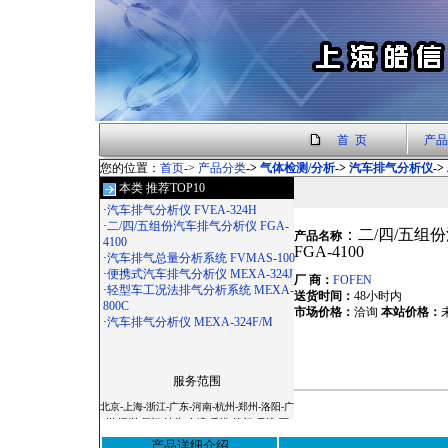
首 页
产品
您的位置：
首页
->
产品分类
->
气体检测/分析
->
汽车排气分析仪
-
本类 推荐TOP10
·
汽车排气分析仪 FVEA-324H
·
二/四/五组份汽车排气分析仪 FGA-
：二/四/五组
产品名称
4100
FGA-4100
·
汽车排气总量分析系统 FVMAS-100
·
便携式汽车排气分析仪 MEXA-324J
厂 商：
FOFEN
·
轻型车工况法排气分析系统 MEXA-
送货时间：
48小时内
800C
市场价格：
洽询
本站价格：
·
汽车排气分析仪 MEXA-324F/M
服务范围
北京-上海-浙江-广东-河南-杭州-郑州-洛阳-广
州-深圳-厦门-汕头-台湾-香港-澳门-天津-西
安-宝鸡-杭州-温州-常州-无锡-苏州-南京-镇
产品详细介绍