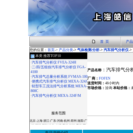
首 页
产品
您的位置：
首页
->
产品分类
->
气体检测/分析
->
汽车排气分析仪
-
本类 推荐TOP10
·
汽车排气分析仪 FVEA-324H
·
二/四/五组份汽车排气分析仪 FGA-
：汽车排气分析仪
产品名称
4100
·
汽车排气总量分析系统 FVMAS-100
厂 商：
FOFEN
·
便携式汽车排气分析仪 MEXA-324J
送货时间：
48小时内
·
轻型车工况法排气分析系统 MEXA-
市场价格：
洽询
本站价格：
800C
·
汽车排气分析仪 MEXA-324F/M
服务范围
北京-上海-浙江-广东-河南-杭州-郑州-洛阳-广
州-深圳-厦门-汕头-台湾-香港-澳门-天津-西
安-宝鸡-杭州-温州-常州-无锡-苏州-南京-镇
产品详细介绍