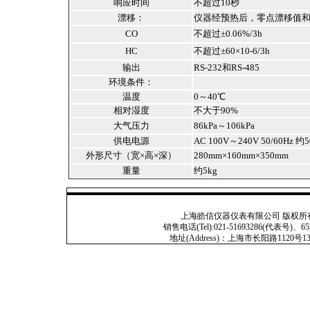
响应时间
不超过10秒
漂移：
仪器经预热后，零点漂移值
CO
不超过±0.06%/3h
HC
不超过±60×10-6/3h
输出
RS-232和RS-485
环境条件：
温度
0～40℃
相对湿度
不大于90%
大气压力
86kPa～106kPa
供电电源
AC 100V～240V 50/60Hz 约
外形尺寸（宽×高×深）
280mm×160mm×350mm
重量
约5kg
上海皓信仪器仪表有限公司 版权所有 Copyright
销售电话(Tel):021-51693286(代表号)、653
地址(Address)：上海市长阳路1120号13号201