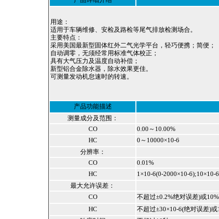
江-扬州-南通-合肥-徐州-常熟-石家庄-太原-呼
和浩特-沈阳-长春-哈尔滨-南京-合肥-福州-南
昌-济南-郑州-武汉-长沙-广州-南宁-海口-成
用途：
都-贵阳-昆明-拉萨-西安-兰州-西宁-银川-乌鲁
适用于车辆维修、安检及路检等尾气排放检测场合。
木齐-杭州-沈阳-长春-哈尔滨-济南-武汉-广州-
主要特点：
南宁-成都 -西安-大连-宁波-厦门-青岛-深圳-
采用美国最新型固体红外二气光学平台，轻巧便携；简便；
杭州-淮安-连云港-昆山-嘉兴-湖州-秦皇岛-邯
自动调零，无须经常用标准气体校正；
郸-邢台-保定-张家口-承德-廊坊-呼和浩特-鞍
具有大气压力及温度自动补偿；
山-大庆-锦州-铁岭-盘锦-湛江-萧山-辽宁-淄
新型铝合金除水器，除水效果更佳。
博-九寨沟-宁夏-绵阳-云南-朝阳-陕西-青海-北
可测量发动机怠速时的转速。
海-吉林-苏州-昆山-无锡-镇江-常州-连云港-淮
安-淮阴-盐城-扬州-徐州-宜兴-江阴-南通-扬
州-上海-滁州
产品功能描述
测量成分及范围：
CO
0.00～10.00%
HC
0～10000×10-6
分辨率：
CO
0.01%
HC
1×10-6(0-2000×10-6);10×10-
最大允许误差：
CO
不超过±0.2%绝对误差)或10
HC
不超过±30×10-6(绝对误差)